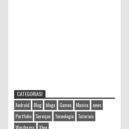
CATEGORIAS!
Android
Blog
blogs
Games
Musica
news
Portfolio
Serviços
Tecnologia
Tutoriais
Wordpress
Xbox