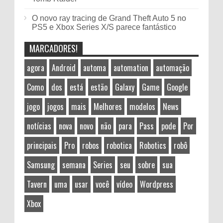
O novo ray tracing de Grand Theft Auto 5 no
PS5 e Xbox Series X/S parece fantástico
MARCADORES!
agora
Android
automa
automation
automação
Como
dos
está
estão
Galaxy
Game
Google
jogo
jogos
mais
Melhores
modelos
News
notícias
nova
novo
não
para
Pass
pode
Por
principais
Pro
robos
robotica
Robotics
robô
Samsung
semana
Series
seu
sobre
sua
Tavern
uma
usar
você
vídeo
Wordpress
Xbox