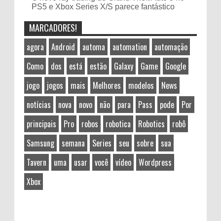
PS5 e Xbox Series X/S parece fantástico
MARCADORES!
agora
Android
automa
automation
automação
Como
dos
está
estão
Galaxy
Game
Google
jogo
jogos
mais
Melhores
modelos
News
notícias
nova
novo
não
para
Pass
pode
Por
principais
Pro
robos
robotica
Robotics
robô
Samsung
semana
Series
seu
sobre
sua
Tavern
uma
usar
você
vídeo
Wordpress
Xbox