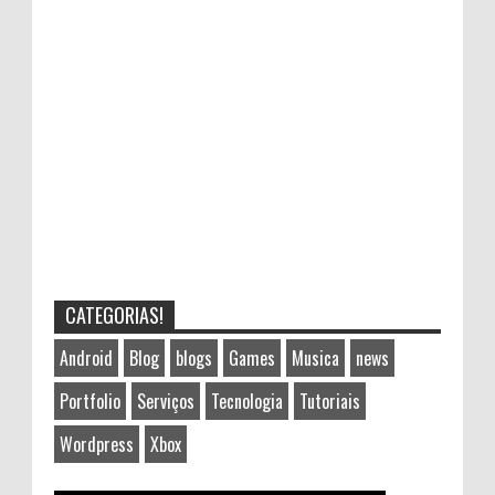
CATEGORIAS!
Android
Blog
blogs
Games
Musica
news
Portfolio
Serviços
Tecnologia
Tutoriais
Wordpress
Xbox