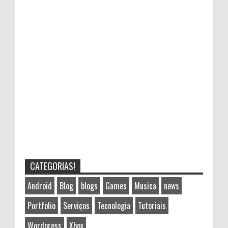
CATEGORIAS!
Android
Blog
blogs
Games
Musica
news
Portfolio
Serviços
Tecnologia
Tutoriais
Wordpress
Xbox