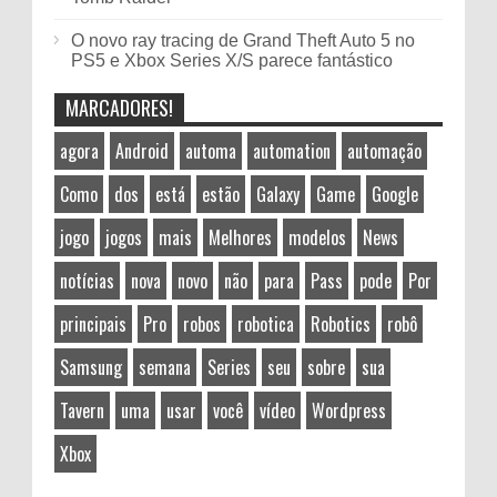
O novo ray tracing de Grand Theft Auto 5 no
PS5 e Xbox Series X/S parece fantástico
MARCADORES!
agora
Android
automa
automation
automação
Como
dos
está
estão
Galaxy
Game
Google
jogo
jogos
mais
Melhores
modelos
News
notícias
nova
novo
não
para
Pass
pode
Por
principais
Pro
robos
robotica
Robotics
robô
Samsung
semana
Series
seu
sobre
sua
Tavern
uma
usar
você
vídeo
Wordpress
Xbox