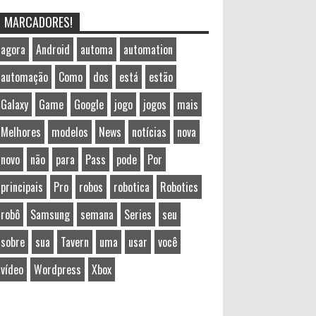
MARCADORES!
agora
Android
automa
automation
automação
Como
dos
está
estão
Galaxy
Game
Google
jogo
jogos
mais
Melhores
modelos
News
notícias
nova
novo
não
para
Pass
pode
Por
principais
Pro
robos
robotica
Robotics
robô
Samsung
semana
Series
seu
sobre
sua
Tavern
uma
usar
você
vídeo
Wordpress
Xbox