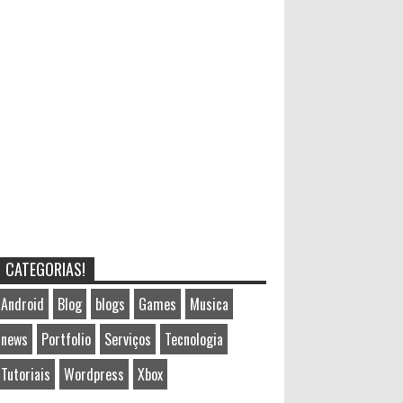
CATEGORIAS!
Android
Blog
blogs
Games
Musica
news
Portfolio
Serviços
Tecnologia
Tutoriais
Wordpress
Xbox