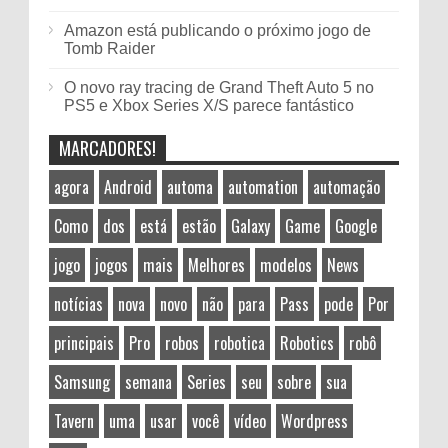
Amazon está publicando o próximo jogo de
Tomb Raider
O novo ray tracing de Grand Theft Auto 5 no
PS5 e Xbox Series X/S parece fantástico
MARCADORES!
agora
Android
automa
automation
automação
Como
dos
está
estão
Galaxy
Game
Google
jogo
jogos
mais
Melhores
modelos
News
notícias
nova
novo
não
para
Pass
pode
Por
principais
Pro
robos
robotica
Robotics
robô
Samsung
semana
Series
seu
sobre
sua
Tavern
uma
usar
você
vídeo
Wordpress