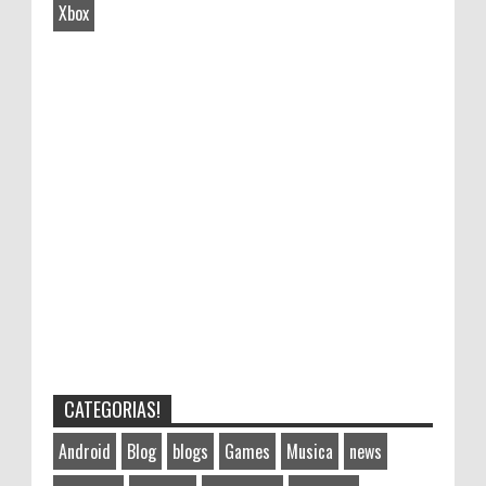
Xbox
CATEGORIAS!
Android
Blog
blogs
Games
Musica
news