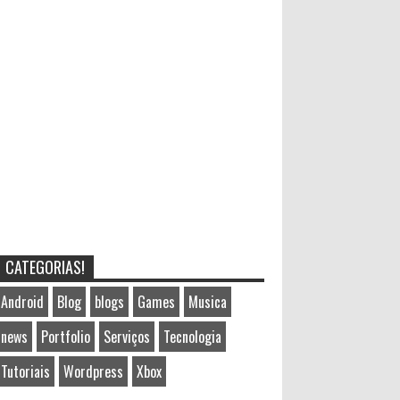
CATEGORIAS!
Android
Blog
blogs
Games
Musica
news
Portfolio
Serviços
Tecnologia
Tutoriais
Wordpress
Xbox