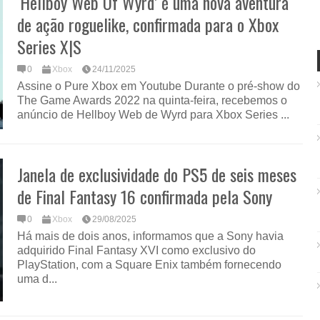
‘Hellboy Web Of Wyrd’ é uma nova aventura
de ação roguelike, confirmada para o Xbox
Series X|S
0
Xbox
24/11/2025
Assine o Pure Xbox em Youtube Durante o pré-show do
The Game Awards 2022 na quinta-feira, recebemos o
anúncio de Hellboy Web de Wyrd para Xbox Series ...
Janela de exclusividade do PS5 de seis meses
de Final Fantasy 16 confirmada pela Sony
0
Xbox
29/08/2025
Há mais de dois anos, informamos que a Sony havia
adquirido Final Fantasy XVI como exclusivo do
PlayStation, com a Square Enix também fornecendo
uma d...