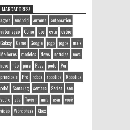
MARCADORES!
agora
Android
automa
automation
automação
Como
dos
está
estão
Galaxy
Game
Google
jogo
jogos
mais
Melhores
modelos
News
notícias
nova
novo
não
para
Pass
pode
Por
principais
Pro
robos
robotica
Robotics
robô
Samsung
semana
Series
seu
sobre
sua
Tavern
uma
usar
você
vídeo
Wordpress
Xbox