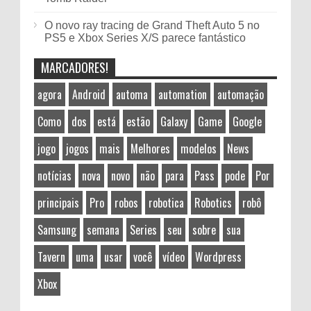
O novo ray tracing de Grand Theft Auto 5 no
PS5 e Xbox Series X/S parece fantástico
MARCADORES!
agora
Android
automa
automation
automação
Como
dos
está
estão
Galaxy
Game
Google
jogo
jogos
mais
Melhores
modelos
News
notícias
nova
novo
não
para
Pass
pode
Por
principais
Pro
robos
robotica
Robotics
robô
Samsung
semana
Series
seu
sobre
sua
Tavern
uma
usar
você
vídeo
Wordpress
Xbox