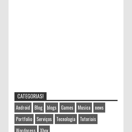
CATEGORIAS!
Android
Blog
blogs
Games
Musica
news
Portfolio
Serviços
Tecnologia
Tutoriais
Wordpress
Xbox