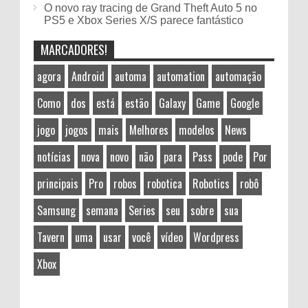
O novo ray tracing de Grand Theft Auto 5 no
PS5 e Xbox Series X/S parece fantástico
MARCADORES!
agora
Android
automa
automation
automação
Como
dos
está
estão
Galaxy
Game
Google
jogo
jogos
mais
Melhores
modelos
News
notícias
nova
novo
não
para
Pass
pode
Por
principais
Pro
robos
robotica
Robotics
robô
Samsung
semana
Series
seu
sobre
sua
Tavern
uma
usar
você
vídeo
Wordpress
Xbox