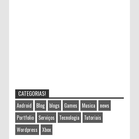
CATEGORIAS!
Android
Blog
blogs
Games
Musica
news
Portfolio
Serviços
Tecnologia
Tutoriais
Wordpress
Xbox