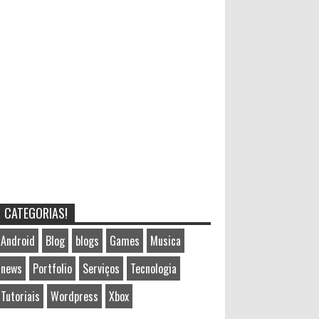
CATEGORIAS!
Android
Blog
blogs
Games
Musica
news
Portfolio
Serviços
Tecnologia
Tutoriais
Wordpress
Xbox