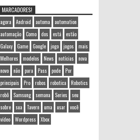
MARCADORES!
agora
Android
automa
automation
automação
Como
dos
está
estão
Galaxy
Game
Google
jogo
jogos
mais
Melhores
modelos
News
notícias
nova
novo
não
para
Pass
pode
Por
principais
Pro
robos
robotica
Robotics
robô
Samsung
semana
Series
seu
sobre
sua
Tavern
uma
usar
você
vídeo
Wordpress
Xbox