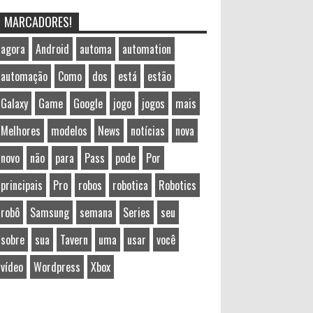
MARCADORES!
agora
Android
automa
automation
automação
Como
dos
está
estão
Galaxy
Game
Google
jogo
jogos
mais
Melhores
modelos
News
notícias
nova
novo
não
para
Pass
pode
Por
principais
Pro
robos
robotica
Robotics
robô
Samsung
semana
Series
seu
sobre
sua
Tavern
uma
usar
você
vídeo
Wordpress
Xbox