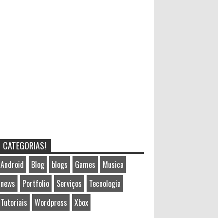
CATEGORIAS!
Android
Blog
blogs
Games
Musica
news
Portfolio
Serviços
Tecnologia
Tutoriais
Wordpress
Xbox