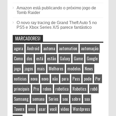
Amazon está publicando o próximo jogo de
Tomb Raider
O novo ray tracing de Grand Theft Auto 5 no
PS5 e Xbox Series X/S parece fantástico
MARCADORES!
agora
Android
automa
automation
automação
Como
dos
está
estão
Galaxy
Game
Google
jogo
jogos
mais
Melhores
modelos
News
notícias
nova
novo
não
para
Pass
pode
Por
principais
Pro
robos
robotica
Robotics
robô
Samsung
semana
Series
seu
sobre
sua
Tavern
uma
usar
você
vídeo
Wordpress