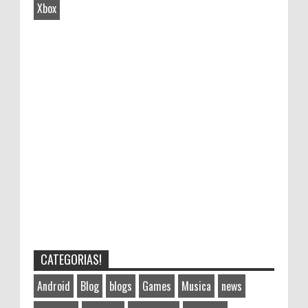
Xbox
CATEGORIAS!
Android
Blog
blogs
Games
Musica
news