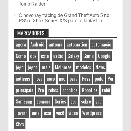
Tomb Raider
O novo ray tracing de Grand Theft Auto 5 no
PS5 e Xbox Series X/S parece fantástico
MARCADORES!
agora
Android
automa
automation
automação
Como
dos
está
estão
Galaxy
Game
Google
jogo
jogos
mais
Melhores
modelos
News
notícias
nova
novo
não
para
Pass
pode
Por
principais
Pro
robos
robotica
Robotics
robô
Samsung
semana
Series
seu
sobre
sua
Tavern
uma
usar
você
vídeo
Wordpress
Xbox