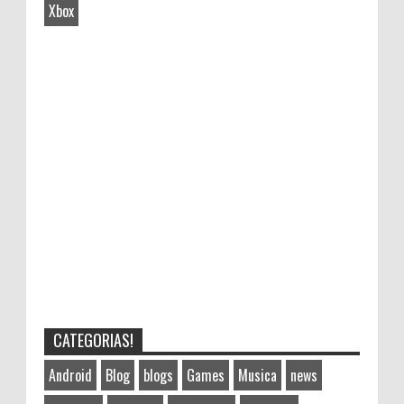
Xbox
CATEGORIAS!
Android
Blog
blogs
Games
Musica
news