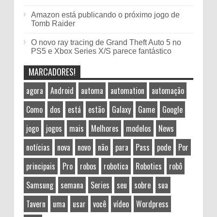
Amazon está publicando o próximo jogo de
Tomb Raider
O novo ray tracing de Grand Theft Auto 5 no
PS5 e Xbox Series X/S parece fantástico
MARCADORES!
agora
Android
automa
automation
automação
Como
dos
está
estão
Galaxy
Game
Google
jogo
jogos
mais
Melhores
modelos
News
notícias
nova
novo
não
para
Pass
pode
Por
principais
Pro
robos
robotica
Robotics
robô
Samsung
semana
Series
seu
sobre
sua
Tavern
uma
usar
você
vídeo
Wordpress