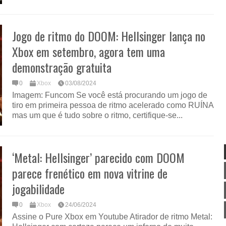
Jogo de ritmo do DOOM: Hellsinger lança no
Xbox em setembro, agora tem uma
demonstração gratuita
0
Xbox
03/08/2024
Imagem: Funcom Se você está procurando um jogo de
tiro em primeira pessoa de ritmo acelerado como RUÍNA
mas um que é tudo sobre o ritmo, certifique-se...
‘Metal: Hellsinger’ parecido com DOOM
parece frenético em nova vitrine de
jogabilidade
0
Xbox
24/06/2024
Assine o Pure Xbox em Youtube Atirador de ritmo Metal: