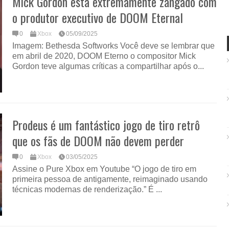
Mick Gordon está extremamente zangado com
o produtor executivo de DOOM Eternal
0
Xbox
05/09/2025
Imagem: Bethesda Softworks Você deve se lembrar que
em abril de 2020, DOOM Eterno o compositor Mick
Gordon teve algumas críticas a compartilhar após o...
Prodeus é um fantástico jogo de tiro retrô
que os fãs de DOOM não devem perder
0
Xbox
03/05/2025
Assine o Pure Xbox em Youtube “O jogo de tiro em
primeira pessoa de antigamente, reimaginado usando
técnicas modernas de renderização.” É ...