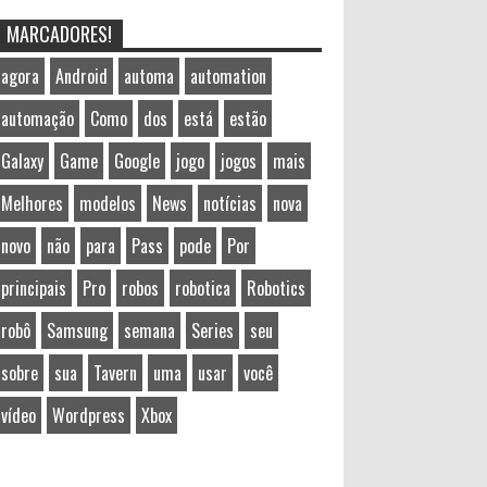
MARCADORES!
agora
Android
automa
automation
automação
Como
dos
está
estão
Galaxy
Game
Google
jogo
jogos
mais
Melhores
modelos
News
notícias
nova
novo
não
para
Pass
pode
Por
principais
Pro
robos
robotica
Robotics
robô
Samsung
semana
Series
seu
sobre
sua
Tavern
uma
usar
você
vídeo
Wordpress
Xbox