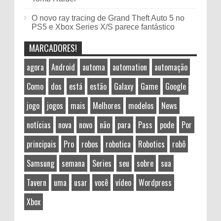
O novo ray tracing de Grand Theft Auto 5 no
PS5 e Xbox Series X/S parece fantástico
MARCADORES!
agora
Android
automa
automation
automação
Como
dos
está
estão
Galaxy
Game
Google
jogo
jogos
mais
Melhores
modelos
News
notícias
nova
novo
não
para
Pass
pode
Por
principais
Pro
robos
robotica
Robotics
robô
Samsung
semana
Series
seu
sobre
sua
Tavern
uma
usar
você
vídeo
Wordpress
Xbox