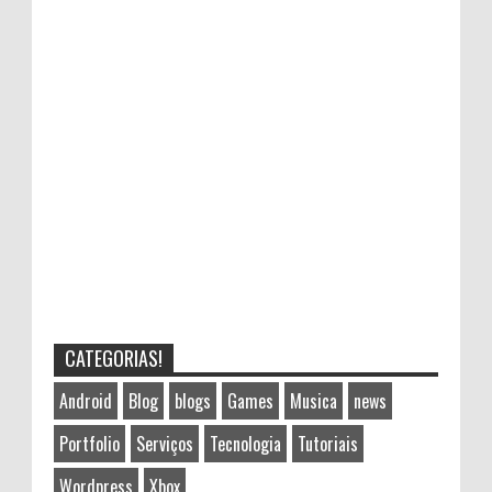
CATEGORIAS!
Android
Blog
blogs
Games
Musica
news
Portfolio
Serviços
Tecnologia
Tutoriais
Wordpress
Xbox