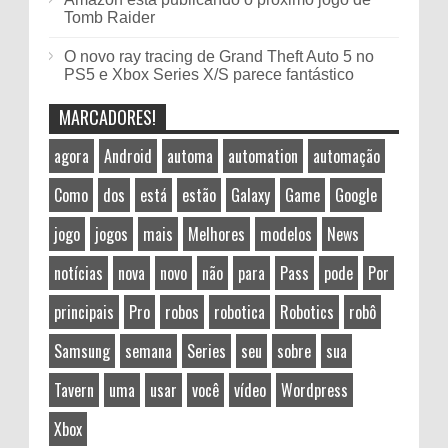
Tomb Raider
O novo ray tracing de Grand Theft Auto 5 no
PS5 e Xbox Series X/S parece fantástico
MARCADORES!
agora
Android
automa
automation
automação
Como
dos
está
estão
Galaxy
Game
Google
jogo
jogos
mais
Melhores
modelos
News
notícias
nova
novo
não
para
Pass
pode
Por
principais
Pro
robos
robotica
Robotics
robô
Samsung
semana
Series
seu
sobre
sua
Tavern
uma
usar
você
vídeo
Wordpress
Xbox