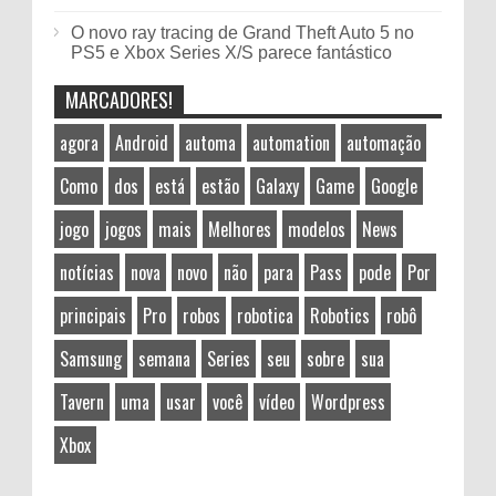
O novo ray tracing de Grand Theft Auto 5 no
PS5 e Xbox Series X/S parece fantástico
MARCADORES!
agora
Android
automa
automation
automação
Como
dos
está
estão
Galaxy
Game
Google
jogo
jogos
mais
Melhores
modelos
News
notícias
nova
novo
não
para
Pass
pode
Por
principais
Pro
robos
robotica
Robotics
robô
Samsung
semana
Series
seu
sobre
sua
Tavern
uma
usar
você
vídeo
Wordpress
Xbox