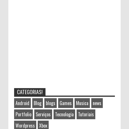
CATEGORIAS!
Android
Blog
blogs
Games
Musica
news
Portfolio
Serviços
Tecnologia
Tutoriais
Wordpress
Xbox