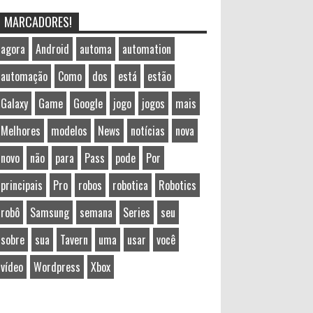
MARCADORES!
agora
Android
automa
automation
automação
Como
dos
está
estão
Galaxy
Game
Google
jogo
jogos
mais
Melhores
modelos
News
notícias
nova
novo
não
para
Pass
pode
Por
principais
Pro
robos
robotica
Robotics
robô
Samsung
semana
Series
seu
sobre
sua
Tavern
uma
usar
você
vídeo
Wordpress
Xbox