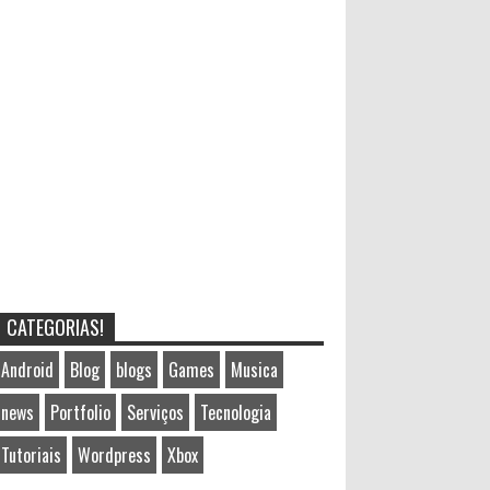
CATEGORIAS!
Android
Blog
blogs
Games
Musica
news
Portfolio
Serviços
Tecnologia
Tutoriais
Wordpress
Xbox