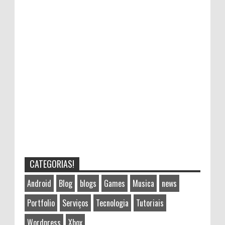
CATEGORIAS!
Android
Blog
blogs
Games
Musica
news
Portfolio
Serviços
Tecnologia
Tutoriais
Wordpress
Xbox