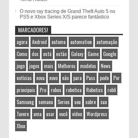
O novo ray tracing de Grand Theft Auto 5 no
PS5 e Xbox Series X/S parece fantástico
MARCADORES!
agora
Android
automa
automation
automação
Como
dos
está
estão
Galaxy
Game
Google
jogo
jogos
mais
Melhores
modelos
News
notícias
nova
novo
não
para
Pass
pode
Por
principais
Pro
robos
robotica
Robotics
robô
Samsung
semana
Series
seu
sobre
sua
Tavern
uma
usar
você
vídeo
Wordpress
Xbox