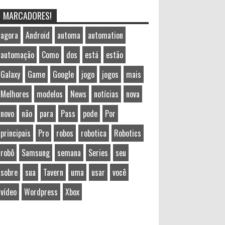
MARCADORES!
agora
Android
automa
automation
automação
Como
dos
está
estão
Galaxy
Game
Google
jogo
jogos
mais
Melhores
modelos
News
notícias
nova
novo
não
para
Pass
pode
Por
principais
Pro
robos
robotica
Robotics
robô
Samsung
semana
Series
seu
sobre
sua
Tavern
uma
usar
você
vídeo
Wordpress
Xbox