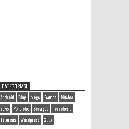
CATEGORIAS!
Android
Blog
blogs
Games
Musica
news
Portfolio
Serviços
Tecnologia
Tutoriais
Wordpress
Xbox