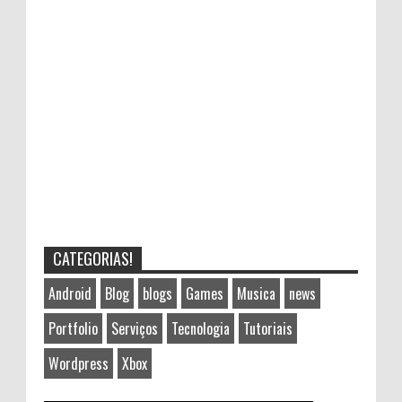
CATEGORIAS!
Android
Blog
blogs
Games
Musica
news
Portfolio
Serviços
Tecnologia
Tutoriais
Wordpress
Xbox