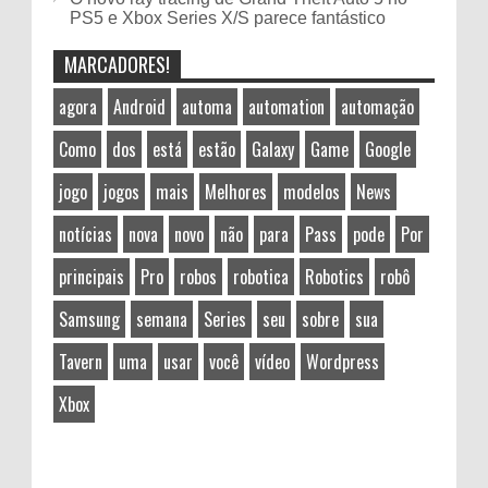
PS5 e Xbox Series X/S parece fantástico
MARCADORES!
agora
Android
automa
automation
automação
Como
dos
está
estão
Galaxy
Game
Google
jogo
jogos
mais
Melhores
modelos
News
notícias
nova
novo
não
para
Pass
pode
Por
principais
Pro
robos
robotica
Robotics
robô
Samsung
semana
Series
seu
sobre
sua
Tavern
uma
usar
você
vídeo
Wordpress
Xbox