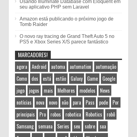
Usando Illuminate Database com Eloquent em
seu aplicativo PHP sem Laravel
Amazon está publicando o próximo jogo de
Tomb Raider
O novo ray tracing de Grand Theft Auto 5 no
PS5 e Xbox Series X/S parece fantástico
MARCADORES!
agora
Android
automa
automation
automação
Como
dos
está
estão
Galaxy
Game
Google
jogo
jogos
mais
Melhores
modelos
News
notícias
nova
novo
não
para
Pass
pode
Por
principais
Pro
robos
robotica
Robotics
robô
Samsung
semana
Series
seu
sobre
sua