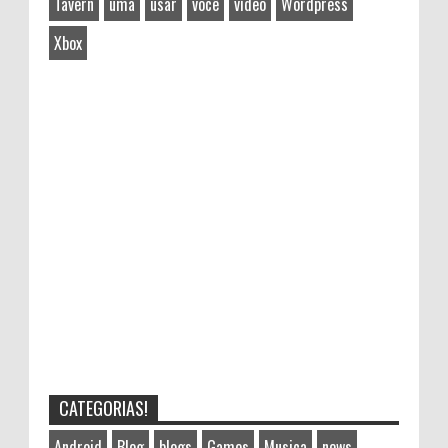
Tavern
uma
usar
você
vídeo
Wordpress
Xbox
CATEGORIAS!
Android
Blog
blogs
Games
Musica
news