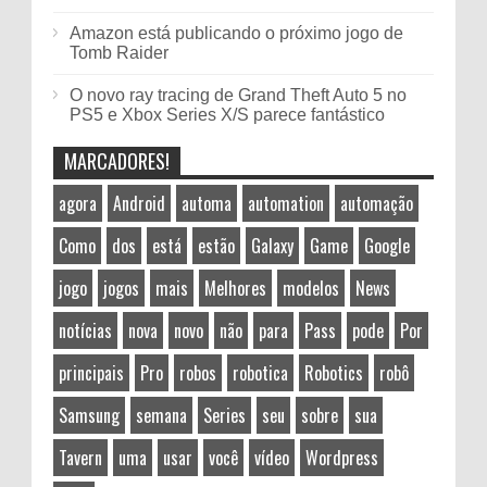
Amazon está publicando o próximo jogo de
Tomb Raider
O novo ray tracing de Grand Theft Auto 5 no
PS5 e Xbox Series X/S parece fantástico
MARCADORES!
agora
Android
automa
automation
automação
Como
dos
está
estão
Galaxy
Game
Google
jogo
jogos
mais
Melhores
modelos
News
notícias
nova
novo
não
para
Pass
pode
Por
principais
Pro
robos
robotica
Robotics
robô
Samsung
semana
Series
seu
sobre
sua
Tavern
uma
usar
você
vídeo
Wordpress