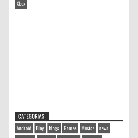
Xbox
CATEGORIAS!
Android
Blog
blogs
Games
Musica
news