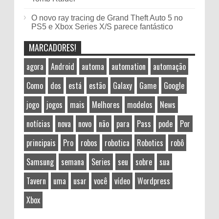
O novo ray tracing de Grand Theft Auto 5 no
PS5 e Xbox Series X/S parece fantástico
MARCADORES!
agora
Android
automa
automation
automação
Como
dos
está
estão
Galaxy
Game
Google
jogo
jogos
mais
Melhores
modelos
News
notícias
nova
novo
não
para
Pass
pode
Por
principais
Pro
robos
robotica
Robotics
robô
Samsung
semana
Series
seu
sobre
sua
Tavern
uma
usar
você
vídeo
Wordpress
Xbox