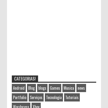
CATEGORIAS!
Android
Blog
blogs
Games
Musica
news
Portfolio
Serviços
Tecnologia
Tutoriais
Wordpress
Xbox