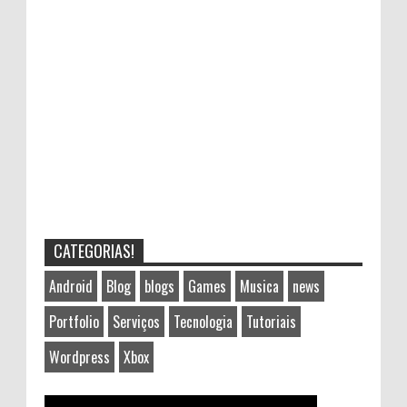
CATEGORIAS!
Android
Blog
blogs
Games
Musica
news
Portfolio
Serviços
Tecnologia
Tutoriais
Wordpress
Xbox