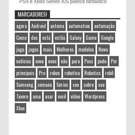
PS5 e Xbox Series X/S parece fantástico
MARCADORES!
agora
Android
automa
automation
automação
Como
dos
está
estão
Galaxy
Game
Google
jogo
jogos
mais
Melhores
modelos
News
notícias
nova
novo
não
para
Pass
pode
Por
principais
Pro
robos
robotica
Robotics
robô
Samsung
semana
Series
seu
sobre
sua
Tavern
uma
usar
você
vídeo
Wordpress
Xbox