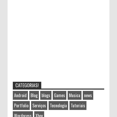
CATEGORIAS!
Android
Blog
blogs
Games
Musica
news
Portfolio
Serviços
Tecnologia
Tutoriais
Wordpress
Xbox