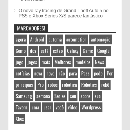
O novo ray tracing de Grand Theft Auto 5 no
PS5 e Xbox Series X/S parece fantástico
MARCADORES!
agora
Android
automa
automation
automação
Como
dos
está
estão
Galaxy
Game
Google
jogo
jogos
mais
Melhores
modelos
News
notícias
nova
novo
não
para
Pass
pode
Por
principais
Pro
robos
robotica
Robotics
robô
Samsung
semana
Series
seu
sobre
sua
Tavern
uma
usar
você
vídeo
Wordpress
Xbox