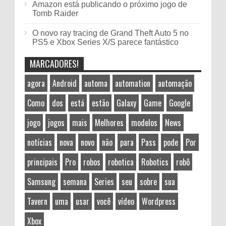
Amazon está publicando o próximo jogo de
Tomb Raider
O novo ray tracing de Grand Theft Auto 5 no
PS5 e Xbox Series X/S parece fantástico
MARCADORES!
agora
Android
automa
automation
automação
Como
dos
está
estão
Galaxy
Game
Google
jogo
jogos
mais
Melhores
modelos
News
notícias
nova
novo
não
para
Pass
pode
Por
principais
Pro
robos
robotica
Robotics
robô
Samsung
semana
Series
seu
sobre
sua
Tavern
uma
usar
você
vídeo
Wordpress
Xbox