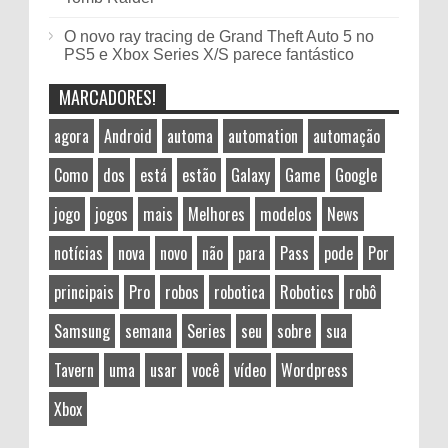
O novo ray tracing de Grand Theft Auto 5 no
PS5 e Xbox Series X/S parece fantástico
MARCADORES!
agora
Android
automa
automation
automação
Como
dos
está
estão
Galaxy
Game
Google
jogo
jogos
mais
Melhores
modelos
News
notícias
nova
novo
não
para
Pass
pode
Por
principais
Pro
robos
robotica
Robotics
robô
Samsung
semana
Series
seu
sobre
sua
Tavern
uma
usar
você
vídeo
Wordpress
Xbox