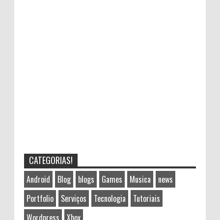
CATEGORIAS!
Android
Blog
blogs
Games
Musica
news
Portfolio
Serviços
Tecnologia
Tutoriais
Wordpress
Xbox