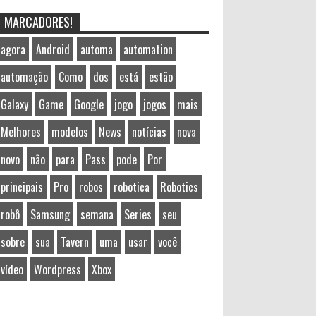
MARCADORES!
agora
Android
automa
automation
automação
Como
dos
está
estão
Galaxy
Game
Google
jogo
jogos
mais
Melhores
modelos
News
notícias
nova
novo
não
para
Pass
pode
Por
principais
Pro
robos
robotica
Robotics
robô
Samsung
semana
Series
seu
sobre
sua
Tavern
uma
usar
você
vídeo
Wordpress
Xbox