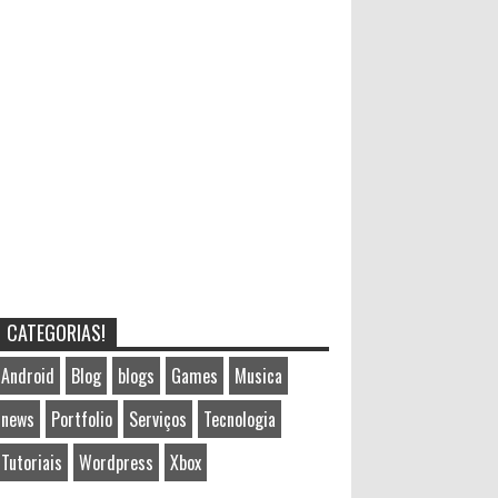
CATEGORIAS!
Android
Blog
blogs
Games
Musica
news
Portfolio
Serviços
Tecnologia
Tutoriais
Wordpress
Xbox