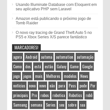
Usando Illuminate Database com Eloquent em
seu aplicativo PHP sem Laravel
Amazon está publicando o próximo jogo de
Tomb Raider
O novo ray tracing de Grand Theft Auto 5 no
PS5 e Xbox Series X/S parece fantástico
MARCADORES!
agora
Android
automa
automation
automação
Como
dos
está
estão
Galaxy
Game
Google
jogo
jogos
mais
Melhores
modelos
News
notícias
nova
novo
não
para
Pass
pode
Por
principais
Pro
robos
robotica
Robotics
robô
Samsung
semana
Series
seu
sobre
sua