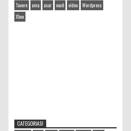
Tavern
uma
usar
você
vídeo
Wordpress
Xbox
CATEGORIAS!