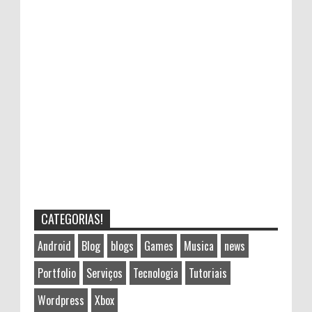
CATEGORIAS!
Android
Blog
blogs
Games
Musica
news
Portfolio
Serviços
Tecnologia
Tutoriais
Wordpress
Xbox