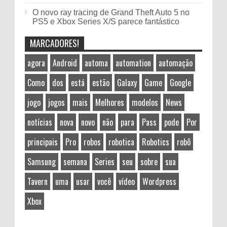
O novo ray tracing de Grand Theft Auto 5 no
PS5 e Xbox Series X/S parece fantástico
MARCADORES!
agora
Android
automa
automation
automação
Como
dos
está
estão
Galaxy
Game
Google
jogo
jogos
mais
Melhores
modelos
News
notícias
nova
novo
não
para
Pass
pode
Por
principais
Pro
robos
robotica
Robotics
robô
Samsung
semana
Series
seu
sobre
sua
Tavern
uma
usar
você
vídeo
Wordpress
Xbox