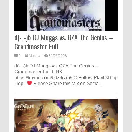
d(-_-)b DJ Muggs vs. GZA The Genius –
Grandmaster Full
0
Musica
31/03/2023
d(-_-)b DJ Muggs vs. GZA The Genius –
Grandmaster Full LINK:
https://tinyurl.com/bdz9rzm9 © Follow Playlist Hip
Hop !
Please Share this Mix on Socia...