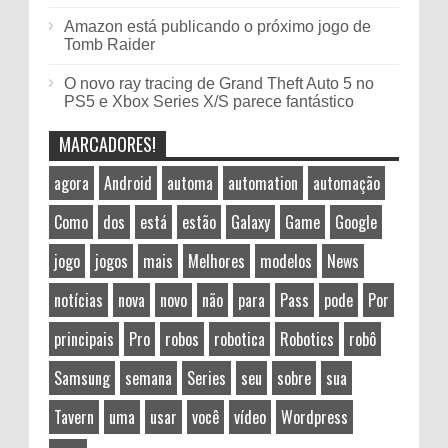
Amazon está publicando o próximo jogo de
Tomb Raider
O novo ray tracing de Grand Theft Auto 5 no
PS5 e Xbox Series X/S parece fantástico
MARCADORES!
agora
Android
automa
automation
automação
Como
dos
está
estão
Galaxy
Game
Google
jogo
jogos
mais
Melhores
modelos
News
notícias
nova
novo
não
para
Pass
pode
Por
principais
Pro
robos
robotica
Robotics
robô
Samsung
semana
Series
seu
sobre
sua
Tavern
uma
usar
você
vídeo
Wordpress