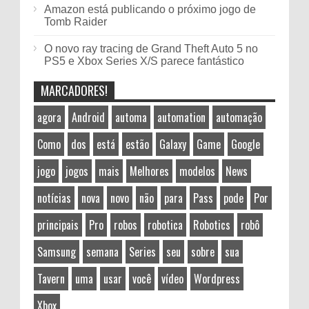
Amazon está publicando o próximo jogo de
Tomb Raider
O novo ray tracing de Grand Theft Auto 5 no
PS5 e Xbox Series X/S parece fantástico
MARCADORES!
agora
Android
automa
automation
automação
Como
dos
está
estão
Galaxy
Game
Google
jogo
jogos
mais
Melhores
modelos
News
notícias
nova
novo
não
para
Pass
pode
Por
principais
Pro
robos
robotica
Robotics
robô
Samsung
semana
Series
seu
sobre
sua
Tavern
uma
usar
você
vídeo
Wordpress
Xbox