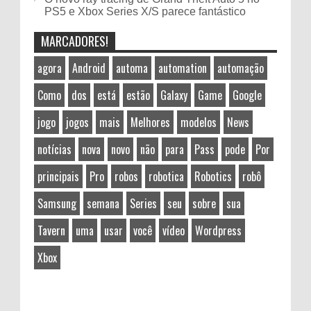
PS5 e Xbox Series X/S parece fantástico
MARCADORES!
agora
Android
automa
automation
automação
Como
dos
está
estão
Galaxy
Game
Google
jogo
jogos
mais
Melhores
modelos
News
notícias
nova
novo
não
para
Pass
pode
Por
principais
Pro
robos
robotica
Robotics
robô
Samsung
semana
Series
seu
sobre
sua
Tavern
uma
usar
você
vídeo
Wordpress
Xbox