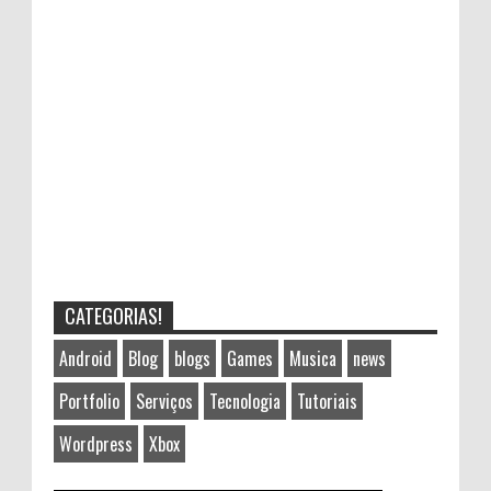
CATEGORIAS!
Android
Blog
blogs
Games
Musica
news
Portfolio
Serviços
Tecnologia
Tutoriais
Wordpress
Xbox