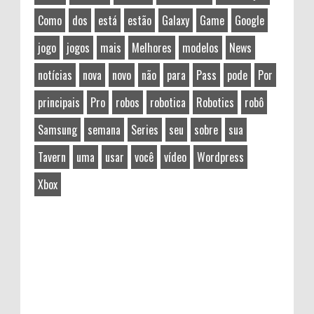
Como
dos
está
estão
Galaxy
Game
Google
jogo
jogos
mais
Melhores
modelos
News
notícias
nova
novo
não
para
Pass
pode
Por
principais
Pro
robos
robotica
Robotics
robô
Samsung
semana
Series
seu
sobre
sua
Tavern
uma
usar
você
vídeo
Wordpress
Xbox