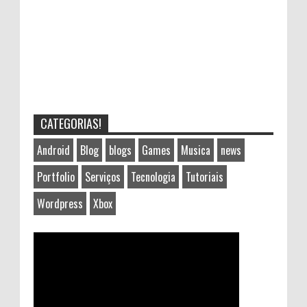
CATEGORIAS!
Android
Blog
blogs
Games
Musica
news
Portfolio
Serviços
Tecnologia
Tutoriais
Wordpress
Xbox