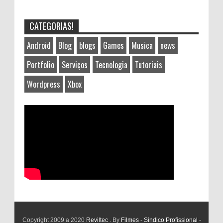
CATEGORIAS!
Android
Blog
blogs
Games
Musica
news
Portfolio
Serviços
Tecnologia
Tutoriais
Wordpress
Xbox
Copyright 2009 a 2020
Reviltec
. By
Filmes
-
Sindico Profissional
-