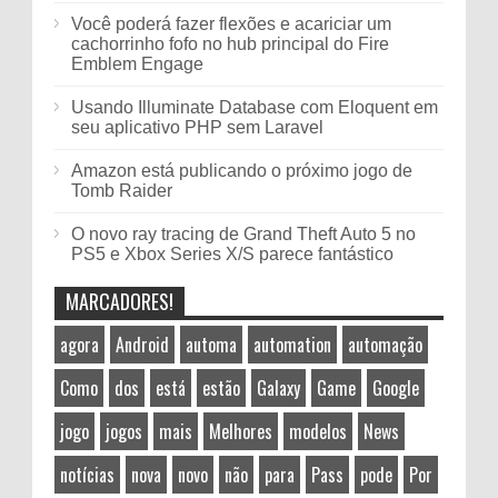
Você poderá fazer flexões e acariciar um
cachorrinho fofo no hub principal do Fire
Emblem Engage
Usando Illuminate Database com Eloquent em
seu aplicativo PHP sem Laravel
Amazon está publicando o próximo jogo de
Tomb Raider
O novo ray tracing de Grand Theft Auto 5 no
PS5 e Xbox Series X/S parece fantástico
MARCADORES!
agora
Android
automa
automation
automação
Como
dos
está
estão
Galaxy
Game
Google
jogo
jogos
mais
Melhores
modelos
News
notícias
nova
novo
não
para
Pass
pode
Por