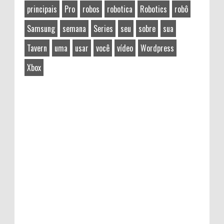
principais
Pro
robos
robotica
Robotics
robô
Samsung
semana
Series
seu
sobre
sua
Tavern
uma
usar
você
vídeo
Wordpress
Xbox