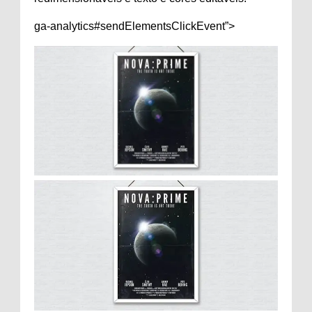
ga-analytics#sendElementsClickEvent”>