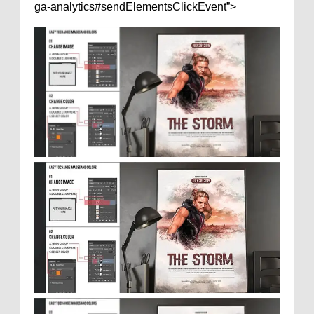
ga-analytics#sendElementsClickEvent”>