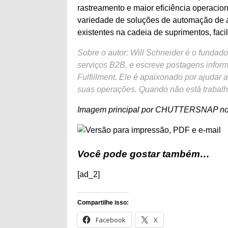
rastreamento e maior eficiência operaci
variedade de soluções de automação de
existentes na cadeia de suprimentos, faci
Sobre o autor: Will Schneider é o fundad
serviços B2B, e escreve postagens infor
Fulfillment. Ele é apaixonado por ajudar
suas operações. Quando não está trabalhan
Imagem principal por CHUTTERSNAP no
Você pode gostar também…
[ad_2]
Compartilhe isso:
Facebook
X