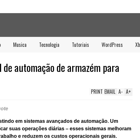
o
Musica
Tecnologia
Tutoriais
WordPress
Xb
l de automação de armazém para
PRINT
EMAIL
A
-
A
+
uote
stindo em sistemas avançados de automação. Um
ificar suas operações diárias – esses sistemas melhoram
 trabalho e reduzem os custos operacionais gerais.