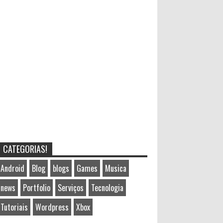
CATEGORIAS!
Android
Blog
blogs
Games
Musica
news
Portfolio
Serviços
Tecnologia
Tutoriais
Wordpress
Xbox