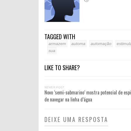
TAGGED WITH
armazem
automa
automação
estimul
sua
LIKE TO SHARE?
NEWER POST
Novo ‘semi-submarino’ mostra potencial de es
de navegar na linha d’água
DEIXE UMA RESPOSTA