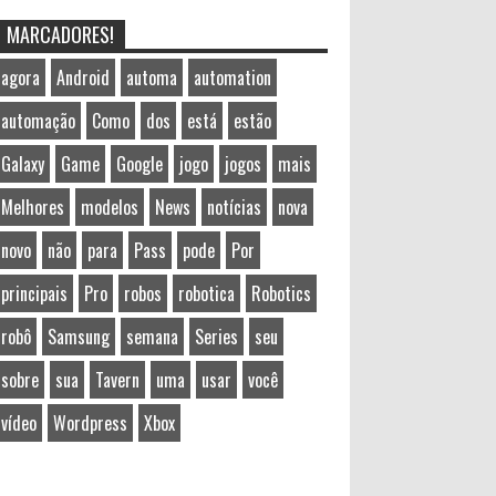
MARCADORES!
agora
Android
automa
automation
automação
Como
dos
está
estão
Galaxy
Game
Google
jogo
jogos
mais
Melhores
modelos
News
notícias
nova
novo
não
para
Pass
pode
Por
principais
Pro
robos
robotica
Robotics
robô
Samsung
semana
Series
seu
sobre
sua
Tavern
uma
usar
você
vídeo
Wordpress
Xbox