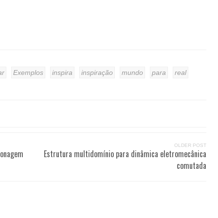
ar
Exemplos
inspira
inspiração
mundo
para
real
OLDER POST
pionagem
Estrutura multidomínio para dinâmica eletromecânica
comutada