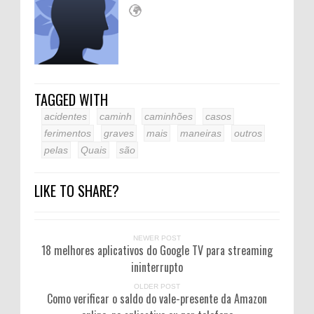
TAGGED WITH
acidentes
caminh
caminhões
casos
ferimentos
graves
mais
maneiras
outros
pelas
Quais
são
LIKE TO SHARE?
NEWER POST
18 melhores aplicativos do Google TV para streaming
ininterrupto
OLDER POST
Como verificar o saldo do vale-presente da Amazon