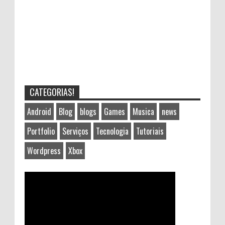
CATEGORIAS!
Android
Blog
blogs
Games
Musica
news
Portfolio
Serviços
Tecnologia
Tutoriais
Wordpress
Xbox