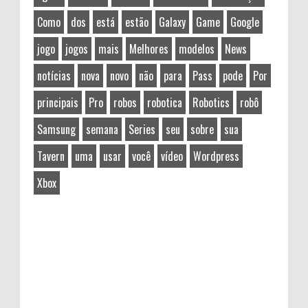
Como
dos
está
estão
Galaxy
Game
Google
jogo
jogos
mais
Melhores
modelos
News
notícias
nova
novo
não
para
Pass
pode
Por
principais
Pro
robos
robotica
Robotics
robô
Samsung
semana
Series
seu
sobre
sua
Tavern
uma
usar
você
vídeo
Wordpress
Xbox