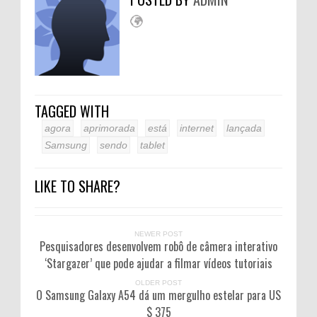
TAGGED WITH
agora
aprimorada
está
internet
lançada
Samsung
sendo
tablet
LIKE TO SHARE?
NEWER POST
Pesquisadores desenvolvem robô de câmera interativo
‘Stargazer’ que pode ajudar a filmar vídeos tutoriais
OLDER POST
O Samsung Galaxy A54 dá um mergulho estelar para US
$ 375