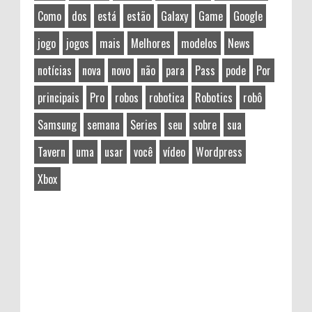
Como
dos
está
estão
Galaxy
Game
Google
jogo
jogos
mais
Melhores
modelos
News
notícias
nova
novo
não
para
Pass
pode
Por
principais
Pro
robos
robotica
Robotics
robô
Samsung
semana
Series
seu
sobre
sua
Tavern
uma
usar
você
vídeo
Wordpress
Xbox