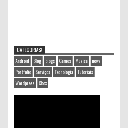
CATEGORIAS!
Android
Blog
blogs
Games
Musica
news
Portfolio
Serviços
Tecnologia
Tutoriais
Wordpress
Xbox