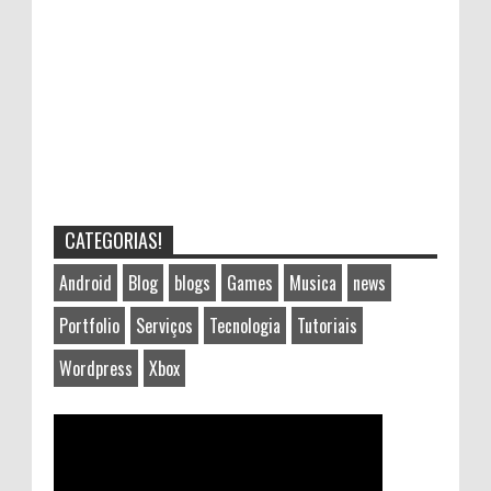
CATEGORIAS!
Android
Blog
blogs
Games
Musica
news
Portfolio
Serviços
Tecnologia
Tutoriais
Wordpress
Xbox