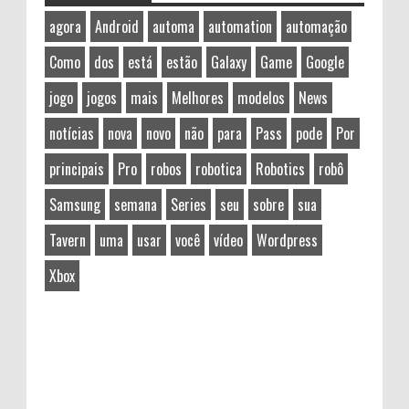
agora
Android
automa
automation
automação
Como
dos
está
estão
Galaxy
Game
Google
jogo
jogos
mais
Melhores
modelos
News
notícias
nova
novo
não
para
Pass
pode
Por
principais
Pro
robos
robotica
Robotics
robô
Samsung
semana
Series
seu
sobre
sua
Tavern
uma
usar
você
vídeo
Wordpress
Xbox