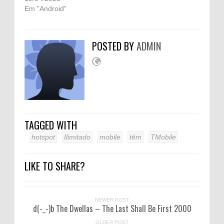
Em "Android"
POSTED BY
ADMIN
TAGGED WITH
hotspot
Ilimitado
mobile
têm
TMobile
LIKE TO SHARE?
NEWER POST
d(-_-)b The Dwellas – The Last Shall Be First 2000
OLDER POST