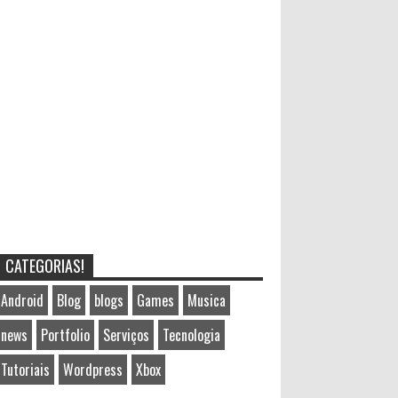
CATEGORIAS!
Android
Blog
blogs
Games
Musica
news
Portfolio
Serviços
Tecnologia
Tutoriais
Wordpress
Xbox