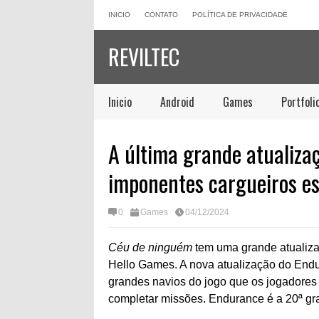
INICIO
CONTATO
POLÍTICA DE PRIVACIDADE
REVILTEC
Inicio
Android
Games
Portfoli
A última grande atualiza
imponentes cargueiros es
0
Games
04/12/2024
Céu de ninguém
tem uma grande atualiza
Hello Games. A nova atualização do Endur
grandes navios do jogo que os jogadore
completar missões. Endurance é a 20ª gr