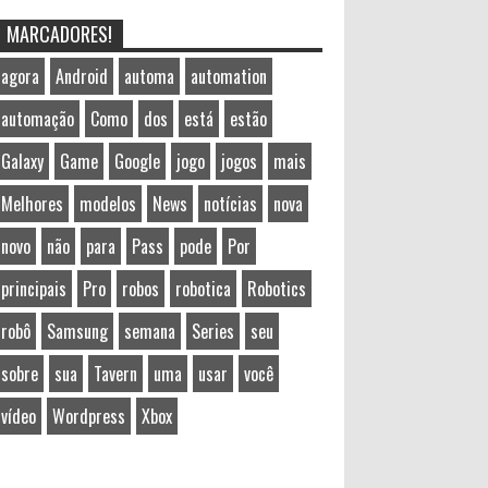
MARCADORES!
agora
Android
automa
automation
automação
Como
dos
está
estão
Galaxy
Game
Google
jogo
jogos
mais
Melhores
modelos
News
notícias
nova
novo
não
para
Pass
pode
Por
principais
Pro
robos
robotica
Robotics
robô
Samsung
semana
Series
seu
sobre
sua
Tavern
uma
usar
você
vídeo
Wordpress
Xbox