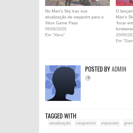
No Man’s Sky traz sua
O lançam
atualização de waypoint para o
Man’s Sk
Xbox Game Pass
‘focar e
05/06/2025
fundamen
Em "Xbox"
20/05/20
Em "Gam
POSTED BY
ADMIN
TAGGED WITH
atualização
cargueiros
espaciais
gran