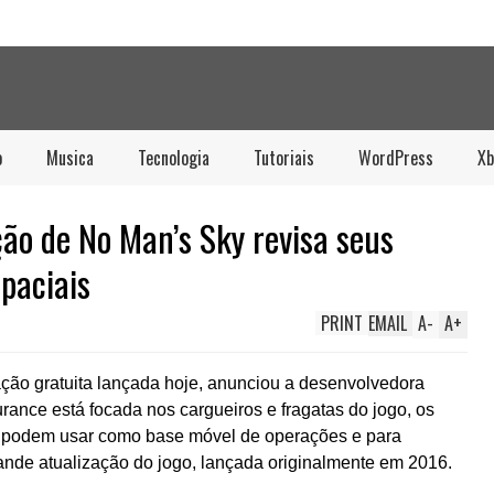
o
Musica
Tecnologia
Tutoriais
WordPress
Xb
ção de No Man’s Sky revisa seus
paciais
PRINT
EMAIL
A
-
A
+
ção gratuita lançada hoje, anunciou a desenvolvedora
ance está focada nos cargueiros e fragatas do jogo, os
s podem usar como base móvel de operações e para
ande atualização do jogo, lançada originalmente em 2016.