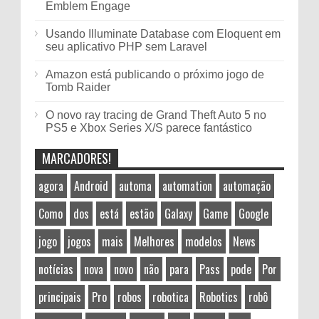
Emblem Engage
Usando Illuminate Database com Eloquent em
seu aplicativo PHP sem Laravel
Amazon está publicando o próximo jogo de
Tomb Raider
O novo ray tracing de Grand Theft Auto 5 no
PS5 e Xbox Series X/S parece fantástico
MARCADORES!
agora
Android
automa
automation
automação
Como
dos
está
estão
Galaxy
Game
Google
jogo
jogos
mais
Melhores
modelos
News
notícias
nova
novo
não
para
Pass
pode
Por
principais
Pro
robos
robotica
Robotics
robô