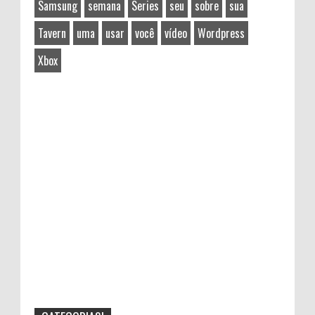
Samsung
semana
Series
seu
sobre
sua
Tavern
uma
usar
você
vídeo
Wordpress
Xbox