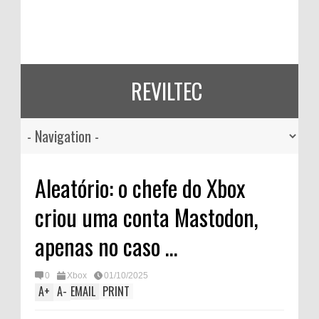
REVILTEC
Aleatório: o chefe do Xbox
criou uma conta Mastodon,
apenas no caso …
0
Xbox
01/10/2025
A
+
A
-
EMAIL
PRINT