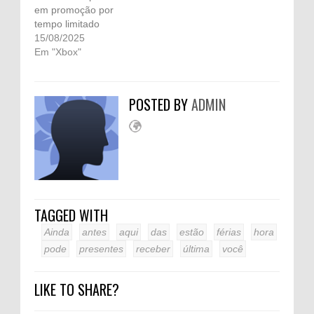
em promoção por
tempo limitado
15/08/2025
Em "Xbox"
POSTED BY
ADMIN
TAGGED WITH
Ainda
antes
aqui
das
estão
férias
hora
pode
presentes
receber
última
você
LIKE TO SHARE?