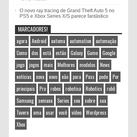
O novo ray tracing de Grand Theft Auto 5 no
PS5 e Xbox Series X/S parece fantástico
MARCADORES!
agora
Android
automa
automation
automação
Como
dos
está
estão
Galaxy
Game
Google
jogo
jogos
mais
Melhores
modelos
News
notícias
nova
novo
não
para
Pass
pode
Por
principais
Pro
robos
robotica
Robotics
robô
Samsung
semana
Series
seu
sobre
sua
Tavern
uma
usar
você
vídeo
Wordpress
Xbox