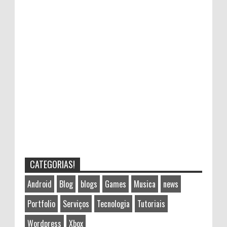
CATEGORIAS!
Android
Blog
blogs
Games
Musica
news
Portfolio
Serviços
Tecnologia
Tutoriais
Wordpress
Xbox