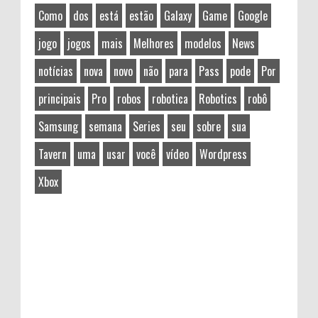
Como
dos
está
estão
Galaxy
Game
Google
jogo
jogos
mais
Melhores
modelos
News
notícias
nova
novo
não
para
Pass
pode
Por
principais
Pro
robos
robotica
Robotics
robô
Samsung
semana
Series
seu
sobre
sua
Tavern
uma
usar
você
vídeo
Wordpress
Xbox