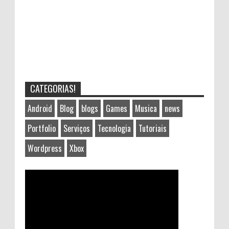
CATEGORIAS!
Android
Blog
blogs
Games
Musica
news
Portfolio
Serviços
Tecnologia
Tutoriais
Wordpress
Xbox