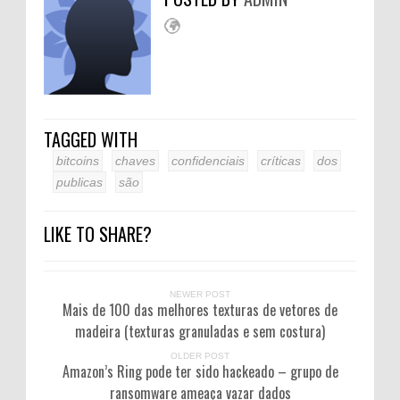
TAGGED WITH
bitcoins
chaves
confidenciais
críticas
dos
publicas
são
LIKE TO SHARE?
NEWER POST
Mais de 100 das melhores texturas de vetores de
madeira (texturas granuladas e sem costura)
OLDER POST
Amazon’s Ring pode ter sido hackeado – grupo de
ransomware ameaça vazar dados