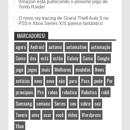
Amazon está publicando o próximo jogo de
Tomb Raider
O novo ray tracing de Grand Theft Auto 5 no
PS5 e Xbox Series X/S parece fantástico
MARCADORES!
agora
Android
automa
automation
automação
Como
dos
está
estão
Galaxy
Game
Google
jogo
jogos
mais
Melhores
modelos
News
notícias
nova
novo
não
para
Pass
pode
Por
principais
Pro
robos
robotica
Robotics
robô
Samsung
semana
Series
seu
sobre
sua
Tavern
uma
usar
você
vídeo
Wordpress
Xbox