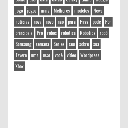
jogo
jogos
mais
Melhores
modelos
News
notícias
nova
novo
não
para
Pass
pode
Por
principais
Pro
robos
robotica
Robotics
robô
Samsung
semana
Series
seu
sobre
sua
Tavern
uma
usar
você
vídeo
Wordpress
Xbox