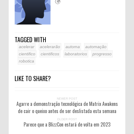
TAGGED WITH
acelerar
acelerarão
automa
automação
cientifico
cientificos
laboratorios
progresso
robotica
LIKE TO SHARE?
NEWER POST
Agarre a demonstração tecnológica de Matrix Awakens
de cair o queixo antes de ser deslistada esta semana
OLDER POST
Parece que a BlizzCon estará de volta em 2023