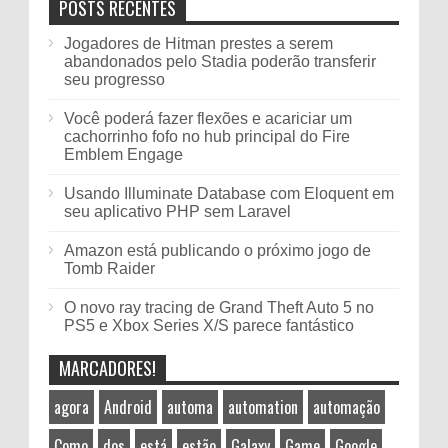
POSTS RECENTES
Jogadores de Hitman prestes a serem
abandonados pelo Stadia poderão transferir
seu progresso
Você poderá fazer flexões e acariciar um
cachorrinho fofo no hub principal do Fire
Emblem Engage
Usando Illuminate Database com Eloquent em
seu aplicativo PHP sem Laravel
Amazon está publicando o próximo jogo de
Tomb Raider
O novo ray tracing de Grand Theft Auto 5 no
PS5 e Xbox Series X/S parece fantástico
MARCADORES!
agora
Android
automa
automation
automação
Como
dos
está
estão
Galaxy
Game
Google