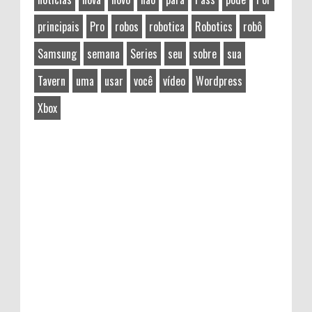
principais
Pro
robos
robotica
Robotics
robô
Samsung
semana
Series
seu
sobre
sua
Tavern
uma
usar
você
vídeo
Wordpress
Xbox