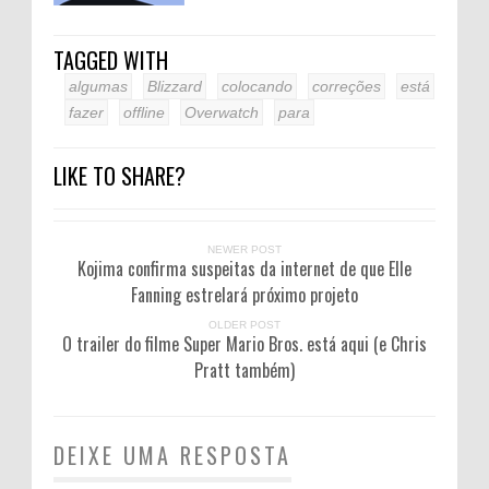
TAGGED WITH
algumas
Blizzard
colocando
correções
está
fazer
offline
Overwatch
para
LIKE TO SHARE?
NEWER POST
Kojima confirma suspeitas da internet de que Elle
Fanning estrelará próximo projeto
OLDER POST
O trailer do filme Super Mario Bros. está aqui (e Chris
Pratt também)
DEIXE UMA RESPOSTA