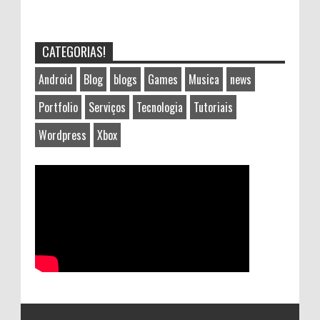
CATEGORIAS!
Android
Blog
blogs
Games
Musica
news
Portfolio
Serviços
Tecnologia
Tutoriais
Wordpress
Xbox