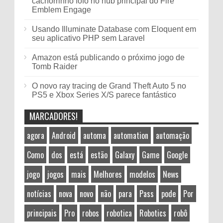
cachorrinho fofo no hub principal do Fire
Emblem Engage
Usando Illuminate Database com Eloquent em
seu aplicativo PHP sem Laravel
Amazon está publicando o próximo jogo de
Tomb Raider
O novo ray tracing de Grand Theft Auto 5 no
PS5 e Xbox Series X/S parece fantástico
MARCADORES!
agora
Android
automa
automation
automação
Como
dos
está
estão
Galaxy
Game
Google
jogo
jogos
mais
Melhores
modelos
News
notícias
nova
novo
não
para
Pass
pode
Por
principais
Pro
robos
robotica
Robotics
robô