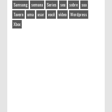
Samsung
semana
Series
seu
sobre
sua
Tavern
uma
usar
você
vídeo
Wordpress
Xbox