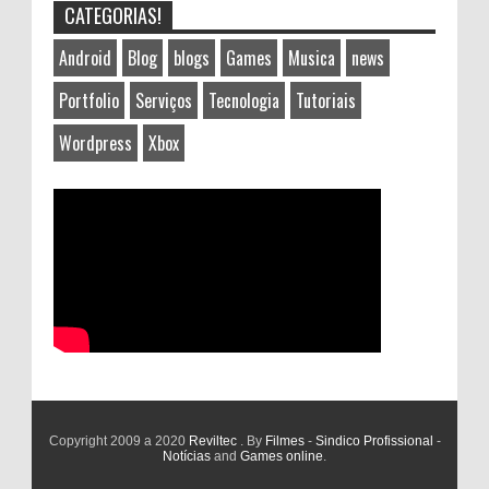
CATEGORIAS!
Android
Blog
blogs
Games
Musica
news
Portfolio
Serviços
Tecnologia
Tutoriais
Wordpress
Xbox
Copyright 2009 a 2020
Reviltec
. By
Filmes
-
Sindico Profissional
-
Notícias
and
Games online
.