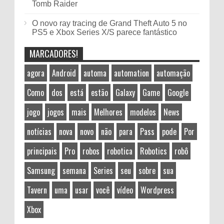
Tomb Raider
O novo ray tracing de Grand Theft Auto 5 no
PS5 e Xbox Series X/S parece fantástico
MARCADORES!
agora
Android
automa
automation
automação
Como
dos
está
estão
Galaxy
Game
Google
jogo
jogos
mais
Melhores
modelos
News
notícias
nova
novo
não
para
Pass
pode
Por
principais
Pro
robos
robotica
Robotics
robô
Samsung
semana
Series
seu
sobre
sua
Tavern
uma
usar
você
vídeo
Wordpress
Xbox