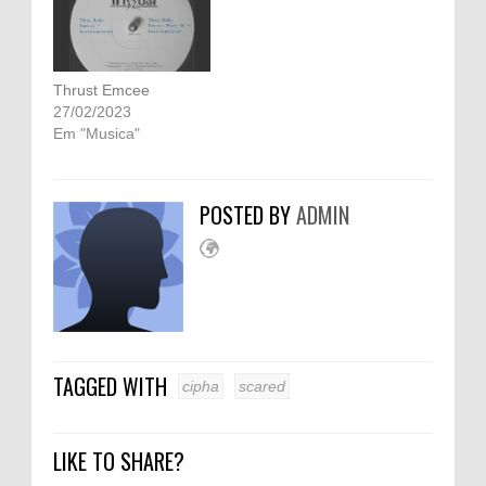
Thrust Emcee
27/02/2023
Em "Musica"
POSTED BY
ADMIN
TAGGED WITH
cipha
scared
LIKE TO SHARE?